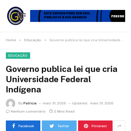
»
»
Home
Educação
Governo publica lei que cria Universidade Federal Indígena
EDUCAÇÃO
Governo publica lei que cria
Universidade Federal
Indígena
By
Patricia
maio 31, 2026
Updated:
maio 31, 2026
Nenhum comentário
2 Mins Read
Facebook
Twitter
Pinterest