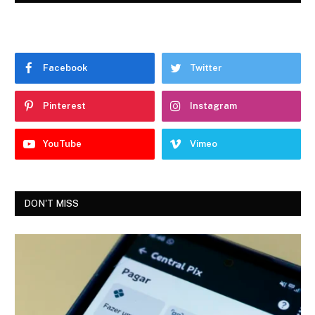
Facebook
Twitter
Pinterest
Instagram
YouTube
Vimeo
DON'T MISS