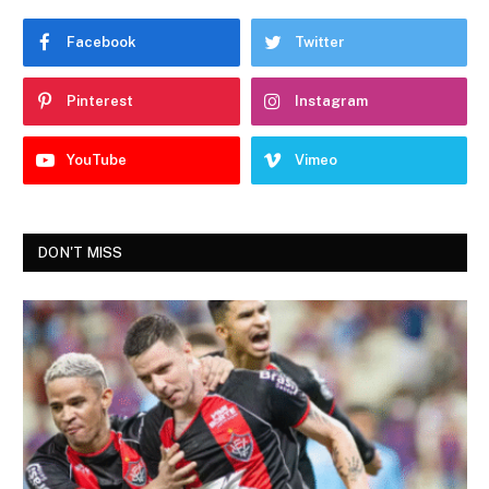
Facebook
Twitter
Pinterest
Instagram
YouTube
Vimeo
DON'T MISS