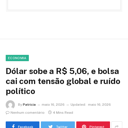
ECONOMIA
Dólar sobe a R$ 5,06, e bolsa
cai com tensão global e ruído
político
By
Patricia
maio 16, 2026
Updated:
maio 16, 2026
Nenhum comentário
4 Mins Read
Facebook
Twitter
Pinterest