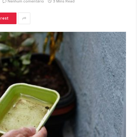
Nenhum comentário
3 Mins Read
erest