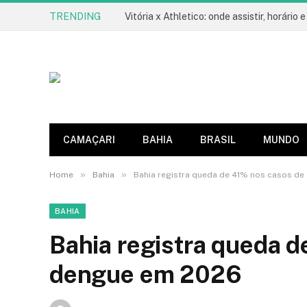
TRENDING
CAMAÇARI
BAHIA
BRASIL
MUNDO
»
»
Home
Bahia
Bahia registra queda de 41% nos casos d
BAHIA
Bahia registra queda d
dengue em 2026