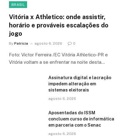
BRASIL
Vitória x Athletico: onde assistir,
horário e prováveis escalações do
jogo
By
Patricia
agosto 6, 2026
0
Foto: Victor Ferreira /EC Vitória Athletico-PR e
Vitória voltam a se enfrentar na noite desta…
Assinatura digital e lacração
impedem alteração em
sistemas eleitorais
agosto 6, 2026
Aposentadas do ISSM
concluem curso de informática
em parceria com o Senac
agosto 6, 2026