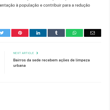
entação à população e contribuir para a redução
k
Twitter
Pinterest
LinkedIn
Tumblr
WhatsApp
Email
NEXT ARTICLE
Bairros da sede recebem ações de limpeza
urbana