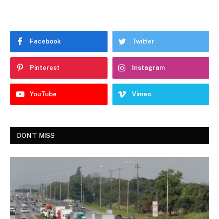
Facebook
Twitter
Pinterest
Instagram
YouTube
Vimeo
DON'T MISS