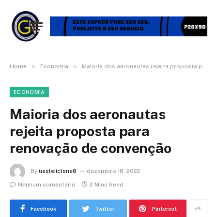
»
»
Home
Economia
Maioria dos aeronautas rejeita proposta para renovação de convenção
ECONOMIA
Maioria dos aeronautas
rejeita proposta para
renovação de convenção
By
uesleiiclone8
dezembro 18, 2022
Nenhum comentário
2 Mins Read
Facebook
Twitter
Pinterest