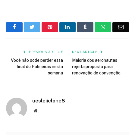
Facebook
Twitter
Pinterest
LinkedIn
Tumblr
WhatsApp
Emai
PREVIOUS ARTICLE
NEXT ARTICLE
Você não pode perder essa
Maioria dos aeronautas
final do Palmeiras nesta
rejeita proposta para
semana
renovação de convenção
uesleiiclone8
Website