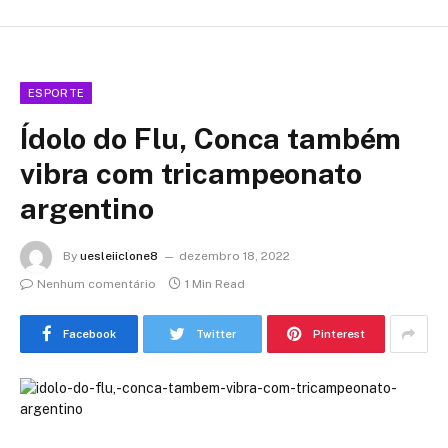
ESPORTE
Ídolo do Flu, Conca também
vibra com tricampeonato
argentino
By
uesleiiclone8
dezembro 18, 2022
Nenhum comentário
1 Min Read
Facebook
Twitter
Pinterest