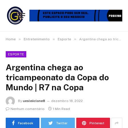
»
»
»
Home
Entretenimento
Esporte
Argentina chega ao tricampeonato da Copa do Mundo | R7 na Copa
ESPORTE
Argentina chega ao
tricampeonato da Copa do
Mundo | R7 na Copa
By
uesleiiclone8
dezembro 18, 2022
Nenhum comentário
1 Min Read
Facebook
Twitter
Pinterest