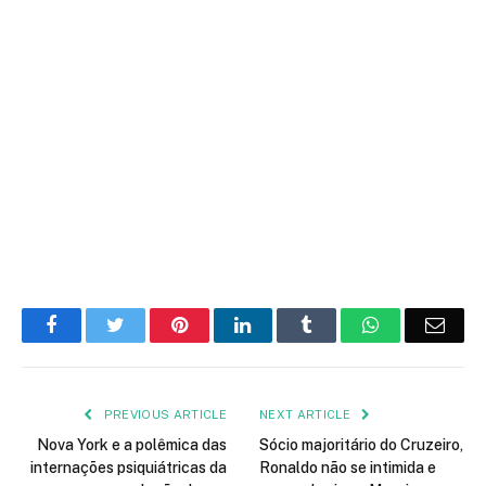
Facebook
Twitter
Pinterest
LinkedIn
Tumblr
WhatsApp
Emai
PREVIOUS ARTICLE
NEXT ARTICLE
Nova York e a polêmica das
Sócio majoritário do Cruzeiro,
internações psiquiátricas da
Ronaldo não se intimida e