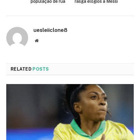
população de rua
rasga elogios a Messi
uesleiiclone8
Website
RELATED
POSTS