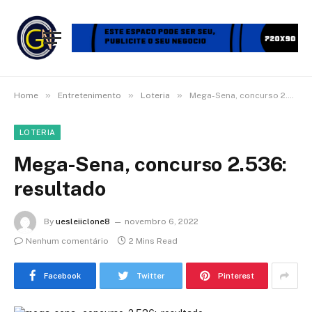
»
»
»
Home
Entretenimento
Loteria
Mega-Sena, concurso 2.536: resultado
LOTERIA
Mega-Sena, concurso 2.536:
resultado
By
uesleiiclone8
novembro 6, 2022
Nenhum comentário
2 Mins Read
Facebook
Twitter
Pinterest