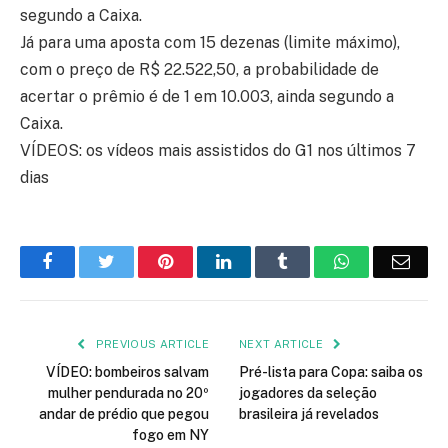
segundo a Caixa.
Já para uma aposta com 15 dezenas (limite máximo),
com o preço de R$ 22.522,50, a probabilidade de
acertar o prêmio é de 1 em 10.003, ainda segundo a
Caixa.
VÍDEOS: os vídeos mais assistidos do G1 nos últimos 7
dias
Facebook
Twitter
Pinterest
LinkedIn
Tumblr
WhatsApp
Emai
PREVIOUS ARTICLE
NEXT ARTICLE
VÍDEO: bombeiros salvam
Pré-lista para Copa: saiba os
mulher pendurada no 20º
jogadores da seleção
andar de prédio que pegou
brasileira já revelados
fogo em NY