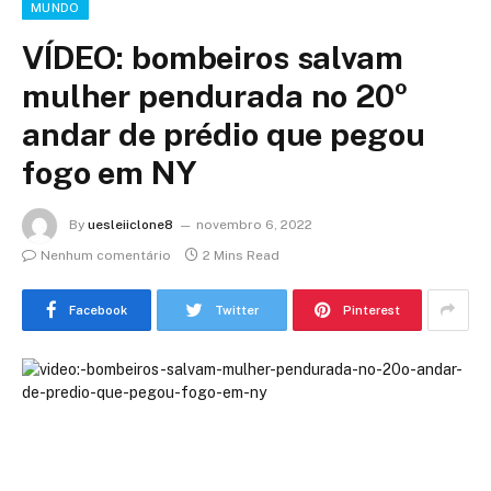
MUNDO
VÍDEO: bombeiros salvam
mulher pendurada no 20º
andar de prédio que pegou
fogo em NY
By
uesleiiclone8
novembro 6, 2022
Nenhum comentário
2 Mins Read
Facebook
Twitter
Pinterest