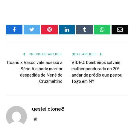
Facebook
Twitter
Pinterest
LinkedIn
Tumblr
WhatsApp
Emai
PREVIOUS ARTICLE
NEXT ARTICLE
Ituano x Vasco vale acesso à
VÍDEO: bombeiros salvam
Série A e pode marcar
mulher pendurada no 20º
despedida de Nenê do
andar de prédio que pegou
Cruzmaltino
fogo em NY
uesleiiclone8
Website