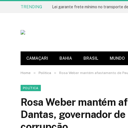
TRENDING
Lei garante frete mínimo no transporte d
CAMAÇARI
BAHIA
BRASIL
MUNDO
»
»
Home
Política
Rosa Weber mantém afastamento de Paul
POLÍTICA
Rosa Weber mantém af
Dantas, governador de 
corrupção