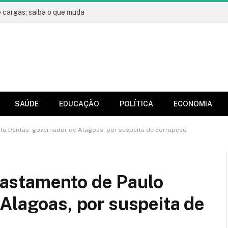
e cargas; saiba o que muda
SAÚDE
EDUCAÇÃO
POLÍTICA
ECONOMIA
o Dantas, governador de Alagoas, por suspeita de corrupção
astamento de Paulo
Alagoas, por suspeita de