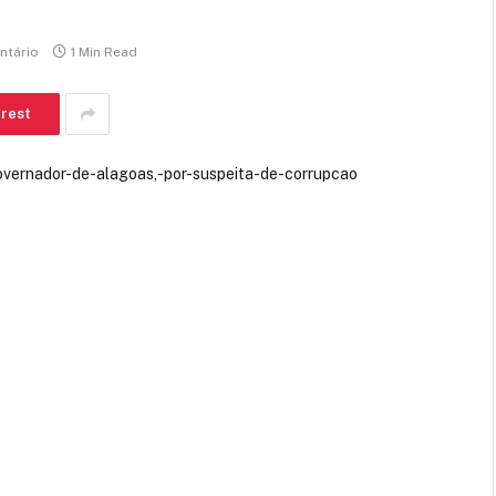
tário
1 Min Read
erest