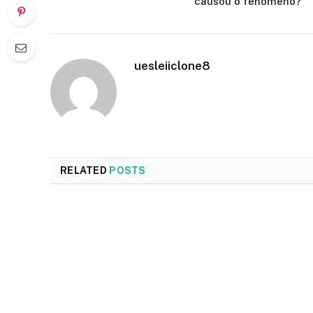
causou o fenômeno?
uesleiiclone8
RELATED
POSTS