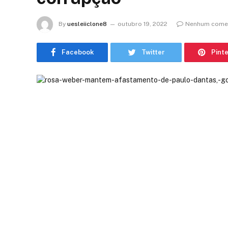
By
uesleiiclone8
outubro 19, 2022
Nenhum comen
Facebook
Twitter
Pint