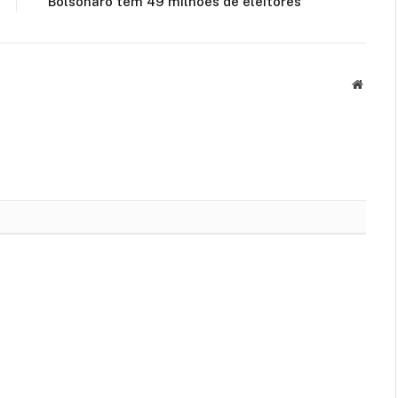
Bolsonaro têm 49 milhões de eleitores
Websit