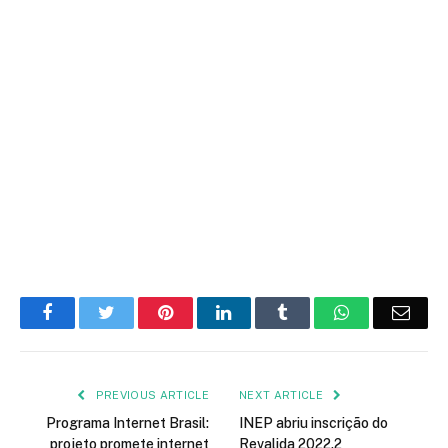
Facebook
Twitter
Pinterest
LinkedIn
Tumblr
WhatsApp
Emai
PREVIOUS ARTICLE
NEXT ARTICLE
Programa Internet Brasil:
INEP abriu inscrição do
projeto promete internet
Revalida 2022.2