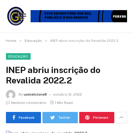
»
»
Home
Educação
INEP abriu inscrição do Revalida 2022.2
EDUCAÇÃO
INEP abriu inscrição do
Revalida 2022.2
By
uesleiiclone8
outubro 12, 2022
Nenhum comentário
1 Min Read
Facebook
Twitter
Pinterest