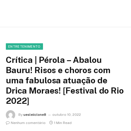
ENTRETENIMENTO
Crítica | Pérola – Abalou
Bauru! Risos e choros com
uma fabulosa atuação de
Drica Moraes! [Festival do Rio
2022]
By
uesleiiclone8
outubro 10, 2022
Nenhum comentário
1 Min Read