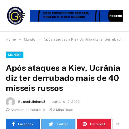
»
»
Home
Mundo
Após ataques a Kiev, Ucrânia diz ter derrubado mais de 40 mísseis russos
MUNDO
Após ataques a Kiev, Ucrânia
diz ter derrubado mais de 40
mísseis russos
By
uesleiiclone8
outubro 10, 2022
Nenhum comentário
2 Mins Read
Facebook
Twitter
Pinterest