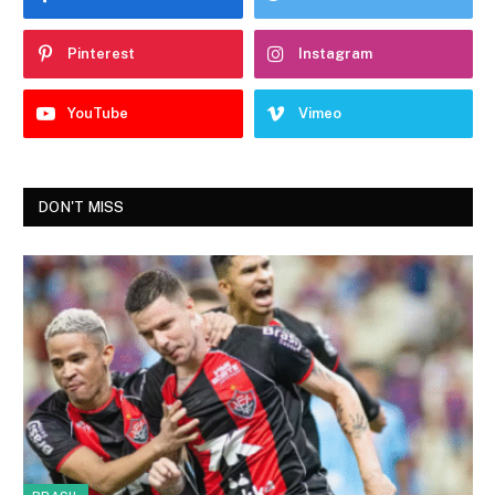
Pinterest
Instagram
YouTube
Vimeo
DON'T MISS