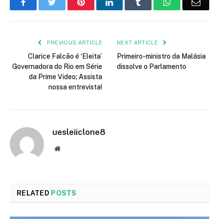
Facebook
Twitter
Pinterest
LinkedIn
Tumblr
WhatsApp
Emai
PREVIOUS ARTICLE
NEXT ARTICLE
Clarice Falcão é ‘Eleita’
Primeiro-ministro da Malásia
Governadora do Rio em Série
dissolve o Parlamento
da Prime Video; Assista
nossa entrevista!
uesleiiclone8
Website
RELATED
POSTS