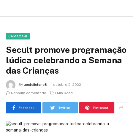
CAMAÇARI
Secult promove programação
lúdica celebrando a Semana
das Crianças
By
uesleiiclone8
outubro 5, 2022
Nenhum comentário
1 Min Read
Facebook
Twitter
Pinterest