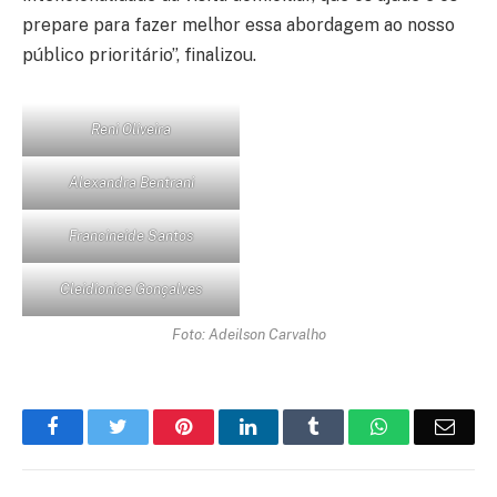
prepare para fazer melhor essa abordagem ao nosso
público prioritário”, finalizou.
Reni Oliveira
Alexandra Bentrani
Francineide Santos
Cleidionice Gonçalves
Foto: Adeilson Carvalho
Facebook
Twitter
Pinterest
LinkedIn
Tumblr
WhatsApp
Emai