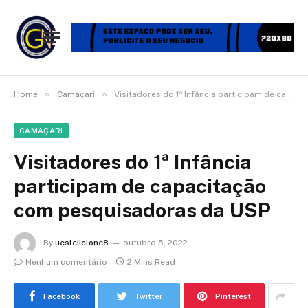
»
»
Home
Camaçari
Visitadores do 1ª Infância participam de capacitação com pesquisadoras da USP
CAMAÇARI
Visitadores do 1ª Infância
participam de capacitação
com pesquisadoras da USP
By
uesleiiclone8
outubro 5, 2022
Nenhum comentário
2 Mins Read
Facebook
Twitter
Pinterest