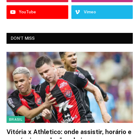
YouTube
Vimeo
DON'T MISS
BRASIL
Vitória x Athletico: onde assistir, horário e