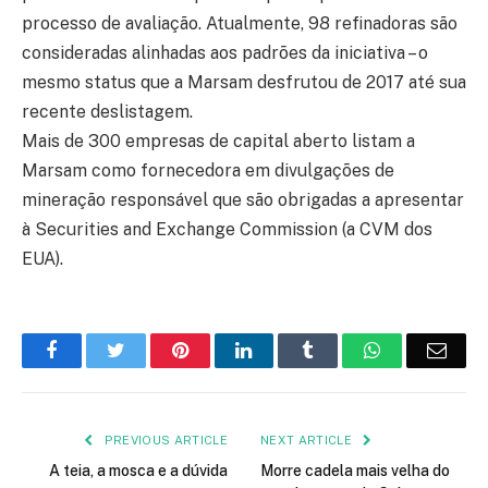
processo de avaliação. Atualmente, 98 refinadoras são
consideradas alinhadas aos padrões da iniciativa – o
mesmo status que a Marsam desfrutou de 2017 até sua
recente deslistagem.
Mais de 300 empresas de capital aberto listam a
Marsam como fornecedora em divulgações de
mineração responsável que são obrigadas a apresentar
à Securities and Exchange Commission (a CVM dos
EUA).
Facebook
Twitter
Pinterest
LinkedIn
Tumblr
WhatsApp
Emai
PREVIOUS ARTICLE
NEXT ARTICLE
A teia, a mosca e a dúvida
Morre cadela mais velha do