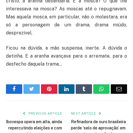
cristo, a aranha debandaria. E a mosca? O que lhe
interessava na mosca? As moscas até o repugnavam.
Mas aquela mosca, em particular, não o molestara, era
só a personagem de um drama, drama miúdo,
desprezível.
Ficou na dúvida, a mão suspensa, inerte. A dúvida o
detinha. E a aranha avançava para o arremate, para o
desfecho daquela trama…
Facebook
Twitter
Pinterest
LinkedIn
Tumblr
WhatsApp
Emai
PREVIOUS ARTICLE
NEXT ARTICLE
Ibovespa opera em alta, ainda
Refinadora de ouro brasileira
repercutindo eleições e com
perde ‘selo de aprovação’ em