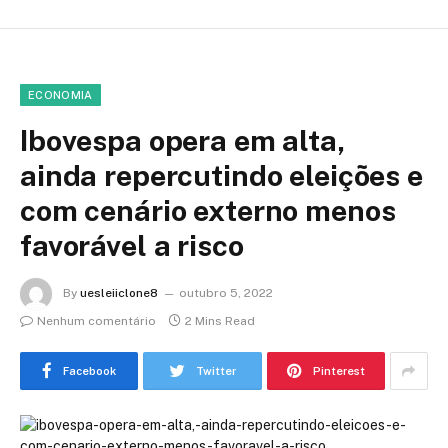
ECONOMIA
Ibovespa opera em alta,
ainda repercutindo eleições e
com cenário externo menos
favorável a risco
By
uesleiiclone8
outubro 5, 2022
Nenhum comentário
2 Mins Read
Facebook
Twitter
Pinterest