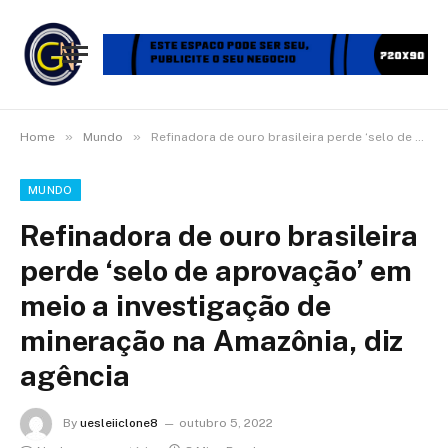
»
»
Home
Mundo
Refinadora de ouro brasileira perde ‘selo de aprovação’ em meio a investigação de mineração na Amazônia, diz agência
MUNDO
Refinadora de ouro brasileira
perde ‘selo de aprovação’ em
meio a investigação de
mineração na Amazônia, diz
agência
By
uesleiiclone8
outubro 5, 2022