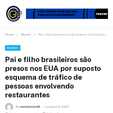
»
»
Home
Mundo
Pai e filho brasileiros são presos nos EUA por suposto esquema de tráfico de pessoas envolvendo restaurantes
MUNDO
Pai e filho brasileiros são
presos nos EUA por suposto
esquema de tráfico de
pessoas envolvendo
restaurantes
By
uesleiiclone8
outubro 5, 2022