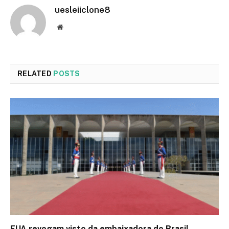
uesleiiclone8
Website
RELATED
POSTS
EUA revogam visto da embaixadora do Brasil