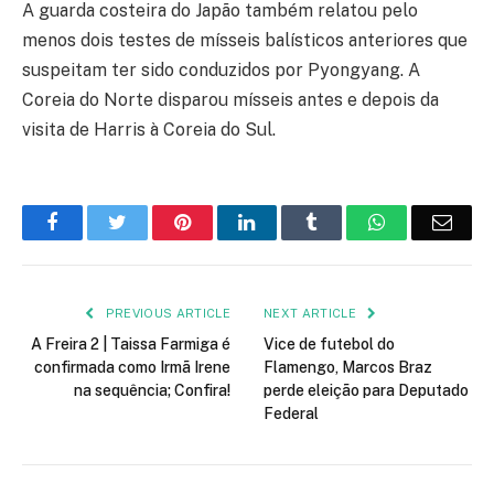
A guarda costeira do Japão também relatou pelo
menos dois testes de mísseis balísticos anteriores que
suspeitam ter sido conduzidos por Pyongyang. A
Coreia do Norte disparou mísseis antes e depois da
visita de Harris à Coreia do Sul.
Facebook
Twitter
Pinterest
LinkedIn
Tumblr
WhatsApp
Emai
PREVIOUS ARTICLE
NEXT ARTICLE
A Freira 2 | Taissa Farmiga é
Vice de futebol do
confirmada como Irmã Irene
Flamengo, Marcos Braz
na sequência; Confira!
perde eleição para Deputado
Federal