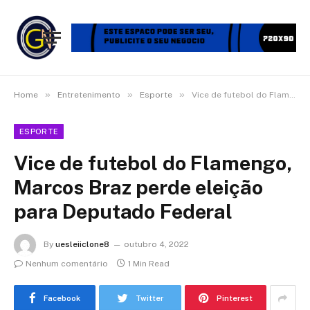
»
»
»
Home
Entretenimento
Esporte
Vice de futebol do Flamengo, Marcos Braz perde eleição para Deputado Federal
ESPORTE
Vice de futebol do Flamengo,
Marcos Braz perde eleição
para Deputado Federal
By
uesleiiclone8
outubro 4, 2022
Nenhum comentário
1 Min Read
Facebook
Twitter
Pinterest