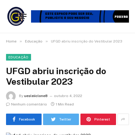
»
»
Home
Educação
UFGD abriu inscrição do Vestibular 2023
EDUCAÇÃO
UFGD abriu inscrição do
Vestibular 2023
By
uesleiiclone8
outubro 4, 2022
Nenhum comentário
1 Min Read
Facebook
Twitter
Pinterest