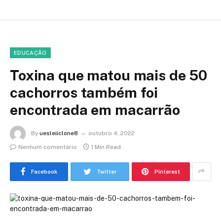
EDUCAÇÃO
Toxina que matou mais de 50
cachorros também foi
encontrada em macarrão
By
uesleiiclone8
outubro 4, 2022
Nenhum comentário
1 Min Read
Facebook
Twitter
Pinterest