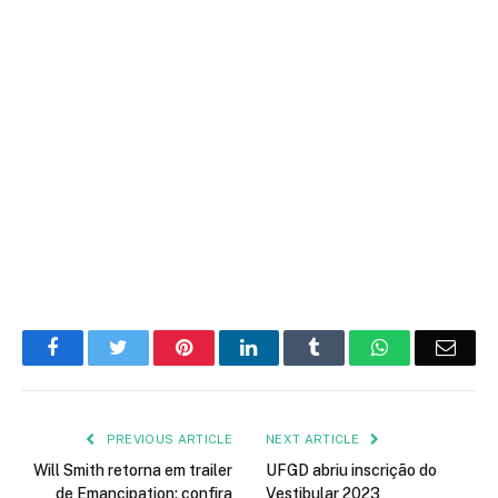
Facebook
Twitter
Pinterest
LinkedIn
Tumblr
WhatsApp
Emai
PREVIOUS ARTICLE
NEXT ARTICLE
Will Smith retorna em trailer
UFGD abriu inscrição do
de Emancipation; confira
Vestibular 2023