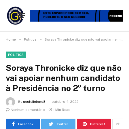
»
»
Home
Política
Soraya Thronicke diz que não vai apoiar nenhum candidato à Presidência no 2º turno
POLÍTICA
Soraya Thronicke diz que não
vai apoiar nenhum candidato
à Presidência no 2º turno
By
uesleiiclone8
outubro 4, 2022
Nenhum comentário
1 Min Read
Facebook
Twitter
Pinterest