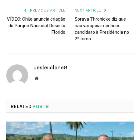
PREVIOUS ARTICLE
NEXT ARTICLE
VÍDEO: Chile anuncia criação
Soraya Thronicke diz que
do Parque Nacional Deserto
não vai apoiar nenhum
Florido
candidato à Presidência no
2º turno
uesleiiclone8
Website
RELATED
POSTS