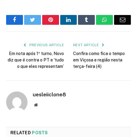
Facebook
Twitter
Pinterest
LinkedIn
Tumblr
WhatsApp
Emai
PREVIOUS ARTICLE
NEXT ARTICLE
Em nota após 1º turno, Novo
Confira como fica o tempo
diz que é contra o PT e ‘tudo
em Viçosa e região nesta
o que eles representam’
terça-feira (4)
uesleiiclone8
Website
RELATED
POSTS