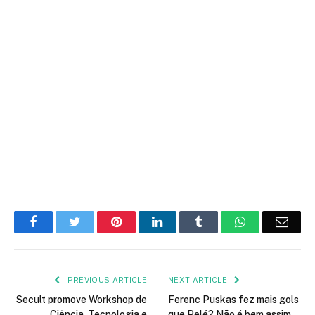
Facebook
Twitter
Pinterest
LinkedIn
Tumblr
WhatsApp
Emai
PREVIOUS ARTICLE
NEXT ARTICLE
Secult promove Workshop de
Ferenc Puskas fez mais gols
Ciência, Tecnologia e
que Pelé? Não é bem assim