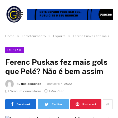
»
»
»
Home
Entretenimento
Esporte
Ferenc Puskas fez mais gols que Pelé? Não é bem assim
ESPORTE
Ferenc Puskas fez mais gols
que Pelé? Não é bem assim
By
uesleiiclone8
outubro 4, 2022
Nenhum comentário
1 Min Read
Facebook
Twitter
Pinterest