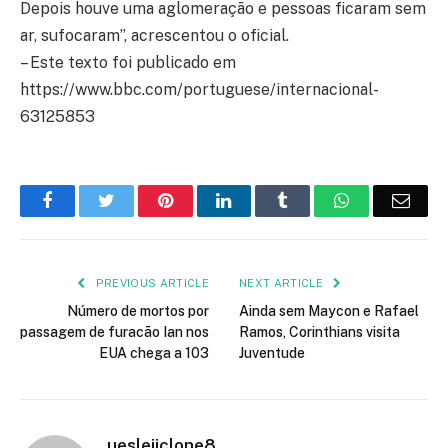
Depois houve uma aglomeração e pessoas ficaram sem
ar, sufocaram”, acrescentou o oficial.
– Este texto foi publicado em
https://www.bbc.com/portuguese/internacional-
63125853
Facebook
Twitter
Pinterest
LinkedIn
Tumblr
WhatsApp
Emai
PREVIOUS ARTICLE
NEXT ARTICLE
Número de mortos por
Ainda sem Maycon e Rafael
passagem de furacão Ian nos
Ramos, Corinthians visita
EUA chega a 103
Juventude
uesleiiclone8