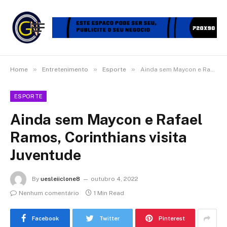
»
»
»
Home
Entretenimento
Esporte
Ainda sem Maycon e Rafael Ramos, Corinthians visita Juventude
ESPORTE
Ainda sem Maycon e Rafael
Ramos, Corinthians visita
Juventude
By
uesleiiclone8
outubro 4, 2022
Nenhum comentário
1 Min Read
Facebook
Twitter
Pinterest