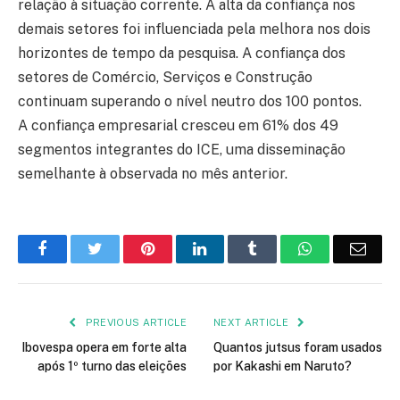
relação à situação corrente. A alta da confiança nos
demais setores foi influenciada pela melhora nos dois
horizontes de tempo da pesquisa. A confiança dos
setores de Comércio, Serviços e Construção
continuam superando o nível neutro dos 100 pontos.
A confiança empresarial cresceu em 61% dos 49
segmentos integrantes do ICE, uma disseminação
semelhante à observada no mês anterior.
Facebook
Twitter
Pinterest
LinkedIn
Tumblr
WhatsApp
Emai
PREVIOUS ARTICLE
NEXT ARTICLE
Ibovespa opera em forte alta
Quantos jutsus foram usados
após 1º turno das eleições
por Kakashi em Naruto?