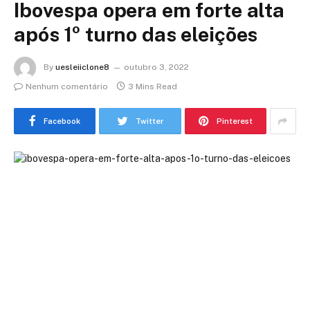
Ibovespa opera em forte alta
após 1º turno das eleições
By
uesleiiclone8
outubro 3, 2022
Nenhum comentário
3 Mins Read
Facebook
Twitter
Pinterest