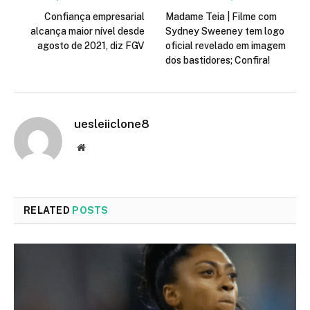
Confiança empresarial
Madame Teia | Filme com
alcança maior nível desde
Sydney Sweeney tem logo
agosto de 2021, diz FGV
oficial revelado em imagem
dos bastidores; Confira!
uesleiiclone8
Website
RELATED
POSTS