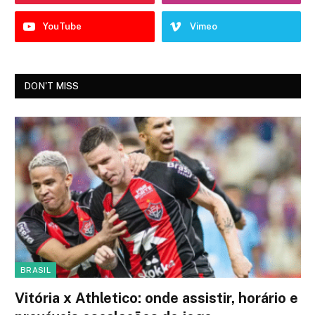
YouTube
Vimeo
DON'T MISS
BRASIL
Vitória x Athletico: onde assistir, horário e