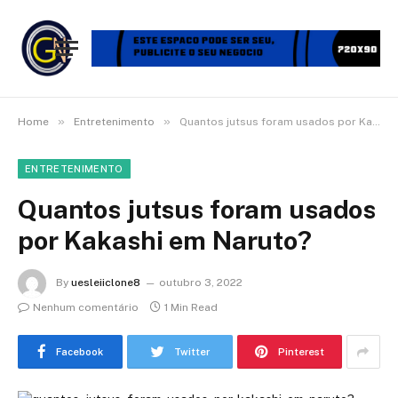
»
»
Home
Entretenimento
Quantos jutsus foram usados por Kakashi em Naruto?
ENTRETENIMENTO
Quantos jutsus foram usados
por Kakashi em Naruto?
By
uesleiiclone8
outubro 3, 2022
Nenhum comentário
1 Min Read
Facebook
Twitter
Pinterest