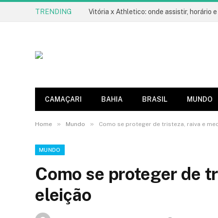
TRENDING
CAMAÇARI
BAHIA
BRASIL
MUNDO
»
»
Home
Mundo
Como se proteger de tristeza, raiva e me
MUNDO
Como se proteger de tr
eleição