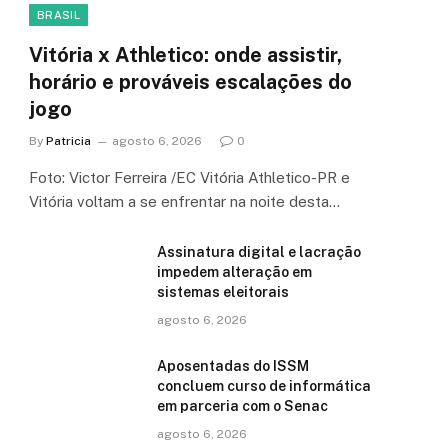
BRASIL
Vitória x Athletico: onde assistir,
horário e prováveis escalações do
jogo
By
Patricia
agosto 6, 2026
0
Foto: Victor Ferreira /EC Vitória Athletico-PR e
Vitória voltam a se enfrentar na noite desta…
Assinatura digital e lacração
impedem alteração em
sistemas eleitorais
agosto 6, 2026
Aposentadas do ISSM
concluem curso de informática
em parceria com o Senac
agosto 6, 2026