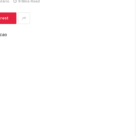
tário
9 Mins Read
erest