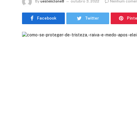
By
uesleiiclone8
outubro 3, 2022
Nenhum comen
Facebook
Twitter
Pint