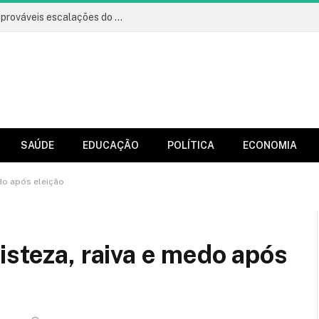
Vitória x Athletico: onde assistir, horário e prováveis escalações do jogo
SAÚDE
EDUCAÇÃO
POLÍTICA
ECONOMIA
do após eleição
isteza, raiva e medo após