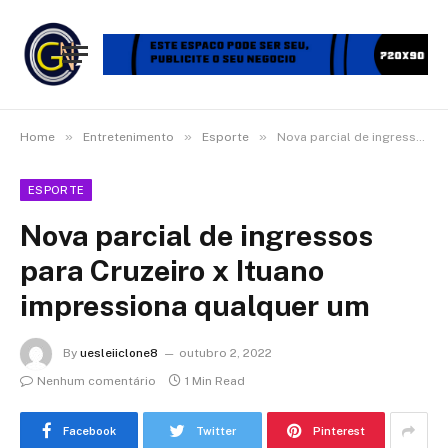
»
»
»
Home
Entretenimento
Esporte
Nova parcial de ingressos para Cruzeiro x Ituano impressiona qualquer um
ESPORTE
Nova parcial de ingressos
para Cruzeiro x Ituano
impressiona qualquer um
By
uesleiiclone8
outubro 2, 2022
Nenhum comentário
1 Min Read
Facebook
Twitter
Pinterest