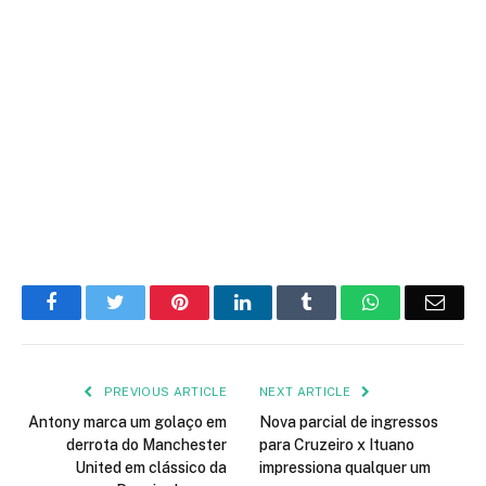
Facebook
Twitter
Pinterest
LinkedIn
Tumblr
WhatsApp
Emai
PREVIOUS ARTICLE
NEXT ARTICLE
Antony marca um golaço em
Nova parcial de ingressos
derrota do Manchester
para Cruzeiro x Ituano
United em clássico da
impressiona qualquer um