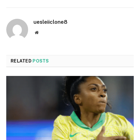
uesleiiclone8
Website
RELATED
POSTS