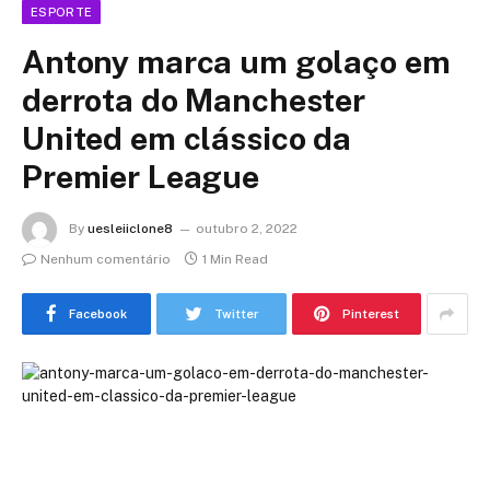
ESPORTE
Antony marca um golaço em
derrota do Manchester
United em clássico da
Premier League
By
uesleiiclone8
outubro 2, 2022
Nenhum comentário
1 Min Read
Facebook
Twitter
Pinterest