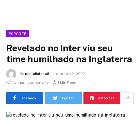
ESPORTE
Revelado no Inter viu seu
time humilhado na Inglaterra
By
uesleiiclone8
outubro 2, 2022
Nenhum comentário
1 Min Read
Facebook
Twitter
Pinterest