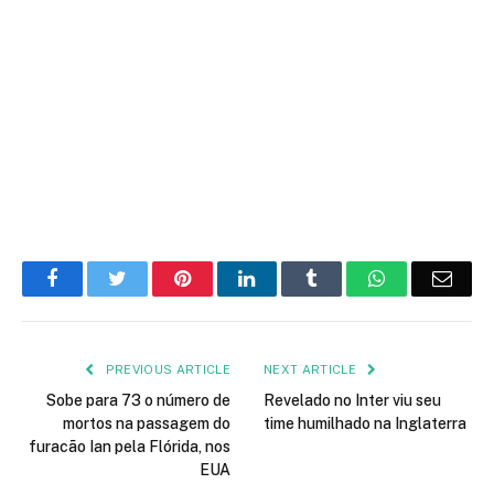
Facebook
Twitter
Pinterest
LinkedIn
Tumblr
WhatsApp
Emai
PREVIOUS ARTICLE
NEXT ARTICLE
Sobe para 73 o número de
Revelado no Inter viu seu
mortos na passagem do
time humilhado na Inglaterra
furacão Ian pela Flórida, nos
EUA