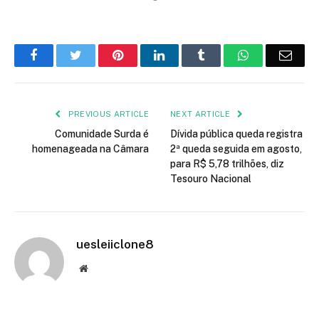
Facebook
Twitter
Pinterest
LinkedIn
Tumblr
WhatsApp
Emai
PREVIOUS ARTICLE
NEXT ARTICLE
Comunidade Surda é
Dívida pública queda registra
homenageada na Câmara
2ª queda seguida em agosto,
para R$ 5,78 trilhões, diz
Tesouro Nacional
uesleiiclone8
Website