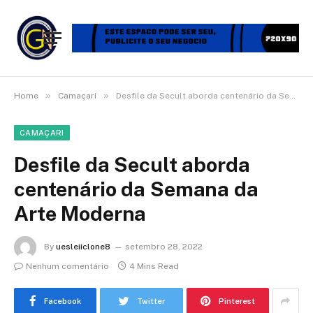
»
»
Home
Camaçari
Desfile da Secult aborda centenário da Semana da Arte Moderna
CAMAÇARI
Desfile da Secult aborda
centenário da Semana da
Arte Moderna
By
uesleiiclone8
setembro 28, 2022
Nenhum comentário
4 Mins Read
Facebook
Twitter
Pinterest