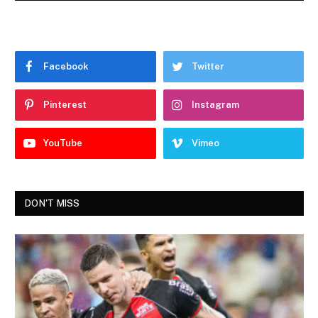
Facebook
Twitter
Pinterest
Instagram
YouTube
Vimeo
DON'T MISS