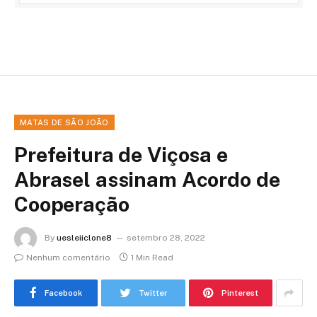
MATAS DE SÃO JOÃO
Prefeitura de Viçosa e
Abrasel assinam Acordo de
Cooperação
By
uesleiiclone8
setembro 28, 2022
Nenhum comentário
1 Min Read
Facebook
Twitter
Pinterest