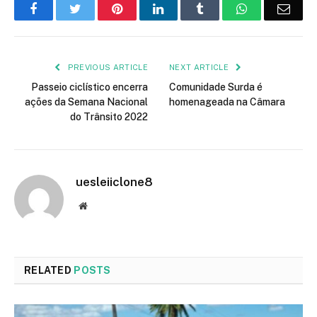
Facebook
Twitter
Pinterest
LinkedIn
Tumblr
WhatsApp
Emai
PREVIOUS ARTICLE
NEXT ARTICLE
Passeio ciclístico encerra
Comunidade Surda é
ações da Semana Nacional
homenageada na Câmara
do Trânsito 2022
uesleiiclone8
Website
RELATED
POSTS