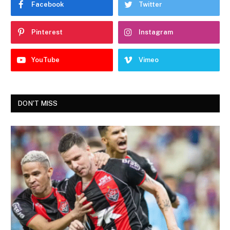
Facebook
Twitter
Pinterest
Instagram
YouTube
Vimeo
DON'T MISS