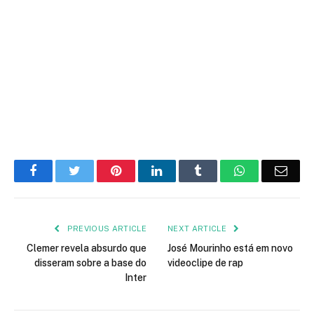
Facebook
Twitter
Pinterest
LinkedIn
Tumblr
WhatsApp
Emai
PREVIOUS ARTICLE
NEXT ARTICLE
Clemer revela absurdo que
José Mourinho está em novo
disseram sobre a base do
videoclipe de rap
Inter