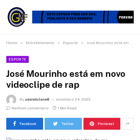
»
»
»
Home
Entretenimento
Esporte
José Mourinho está em novo videoclipe de rap
ESPORTE
José Mourinho está em novo
videoclipe de rap
By
uesleiiclone8
setembro 24, 2022
Nenhum comentário
1 Min Read
Facebook
Twitter
Pinterest