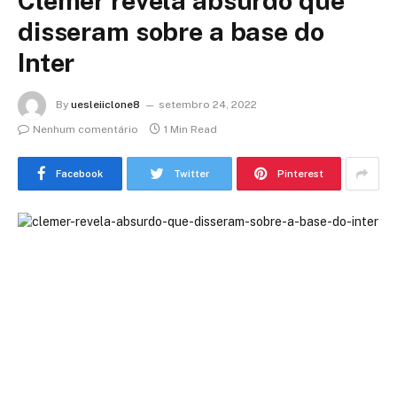
Clemer revela absurdo que
disseram sobre a base do
Inter
By
uesleiiclone8
setembro 24, 2022
Nenhum comentário
1 Min Read
Facebook
Twitter
Pinterest