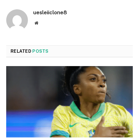
uesleiiclone8
Website
RELATED
POSTS