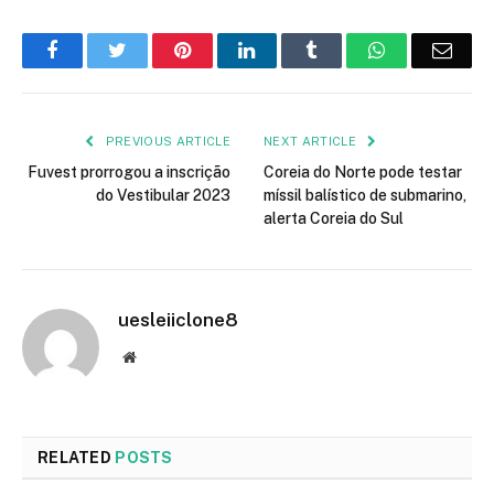
Facebook
Twitter
Pinterest
LinkedIn
Tumblr
WhatsApp
Emai
PREVIOUS ARTICLE
NEXT ARTICLE
Fuvest prorrogou a inscrição
Coreia do Norte pode testar
do Vestibular 2023
míssil balístico de submarino,
alerta Coreia do Sul
uesleiiclone8
Website
RELATED
POSTS