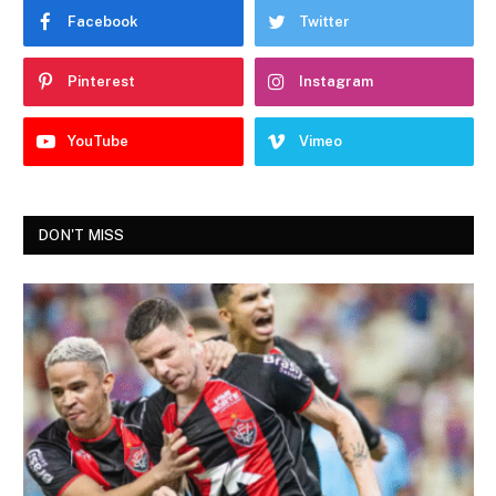
Facebook
Twitter
Pinterest
Instagram
YouTube
Vimeo
DON'T MISS