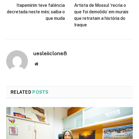
Itapemirim teve falência
Artista de Mossul ‘recria o
decretada neste mês; saiba o
que foi demolido’ em murais
que muda
que retratam a história do
Iraque
uesleiiclone8
Website
RELATED
POSTS