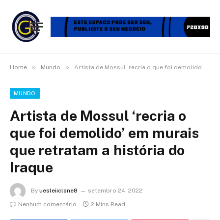
»
»
Home
Mundo
Artista de Mossul ‘recria o que foi demolido’ em murais que retratam a história do Iraque
MUNDO
Artista de Mossul ‘recria o
que foi demolido’ em murais
que retratam a história do
Iraque
By
uesleiiclone8
setembro 24, 2022
Nenhum comentário
2 Mins Read