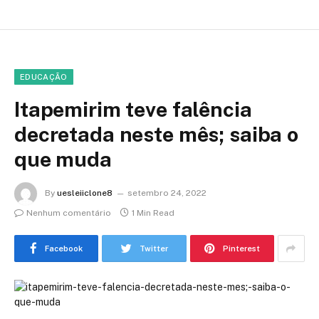
EDUCAÇÃO
Itapemirim teve falência
decretada neste mês; saiba o
que muda
By
uesleiiclone8
setembro 24, 2022
Nenhum comentário
1 Min Read
Facebook
Twitter
Pinterest