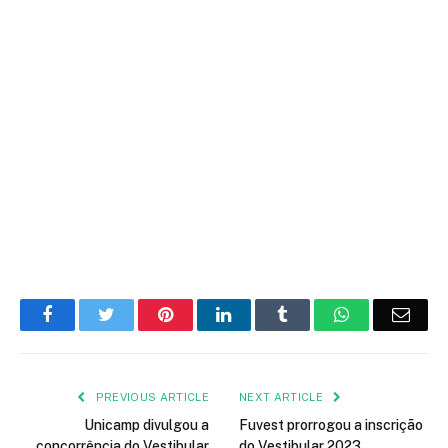
Facebook
Twitter
Pinterest
LinkedIn
Tumblr
WhatsApp
Emai
PREVIOUS ARTICLE
NEXT ARTICLE
Unicamp divulgou a
Fuvest prorrogou a inscrição
concorrência do Vestibular
do Vestibular 2023