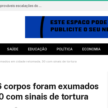
Vitória x Athletico: onde assistir, horário e prováveis escalações do jogo
SAÚDE
EDUCAÇÃO
POLÍTICA
ECONOMIA
umados em cidade retomada, 30 com sinais de tortura
6 corpos foram exumados
 com sinais de tortura