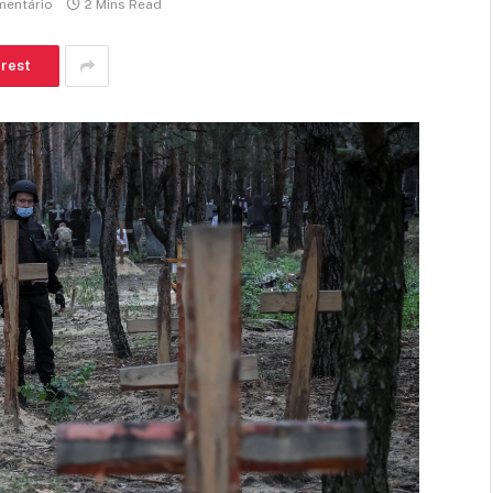
entário
2 Mins Read
erest