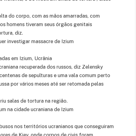
olta do corpo, com as mãos amarradas, com
ios homens tiveram seus órgãos genitais
tura, diz.
er investigar massacre de Izium
adas em Izium, Ucrânia
raniana recuperada dos russos, diz Zelensky
entenas de sepulturas e uma vala comum perto
ussa por vários meses até ser retomada pelas
iu salas de tortura na região.
um na cidade ucraniana de Izium
busos nos territórios ucranianos que conseguiram
ores de Kiev, onde corpos de civis foram