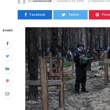
By
uesleiiclone8
setembro 23, 2022
Nenhum com
Facebook
Twitter
Pint
SHARE