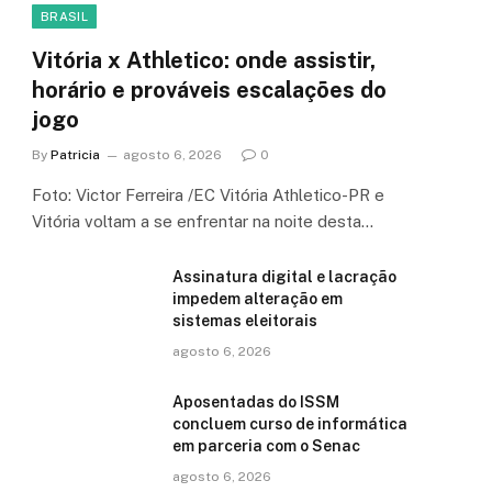
BRASIL
Vitória x Athletico: onde assistir,
horário e prováveis escalações do
jogo
By
Patricia
agosto 6, 2026
0
Foto: Victor Ferreira /EC Vitória Athletico-PR e
Vitória voltam a se enfrentar na noite desta…
Assinatura digital e lacração
impedem alteração em
sistemas eleitorais
agosto 6, 2026
Aposentadas do ISSM
concluem curso de informática
em parceria com o Senac
agosto 6, 2026