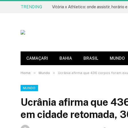
TRENDING
CAMAÇARI
BAHIA
BRASIL
MUNDO
»
»
Home
Mundo
Ucrânia afirma que 436 corpos foram ex
MUNDO
Ucrânia afirma que 43
em cidade retomada, 30