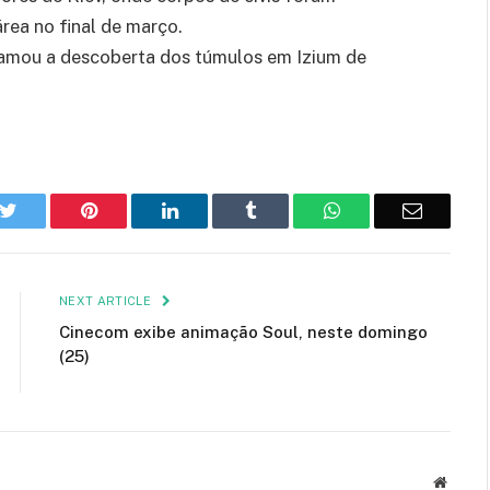
rea no final de março.
amou a descoberta dos túmulos em Izium de
k
Twitter
Pinterest
LinkedIn
Tumblr
WhatsApp
Email
NEXT ARTICLE
Cinecom exibe animação Soul, neste domingo
(25)
Websit