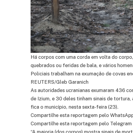
Há corpos com uma corda em volta do corp
quebrados ou feridas de bala, e vários home
Policiais trabalham na exumação de covas enc
REUTERS/Gleb Garanich
As autoridades ucranianas exumaram 436 cor
de Izium, e 30 deles tinham sinais de tortura
fica o município, nesta sexta-feira (23).
Compartilhe esta reportagem pelo WhatsAp
Compartilhe esta reportagem pelo Telegram
“A maioria (dos corpos) mostra sinais de morte