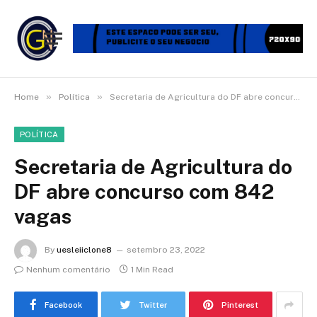
»
»
Home
Política
Secretaria de Agricultura do DF abre concurso com 842 vagas
POLÍTICA
Secretaria de Agricultura do
DF abre concurso com 842
vagas
By
uesleiiclone8
setembro 23, 2022
Nenhum comentário
1 Min Read
Facebook
Twitter
Pinterest