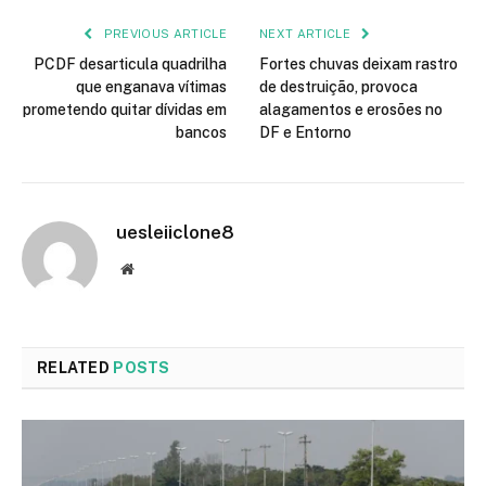
PREVIOUS ARTICLE
NEXT ARTICLE
PCDF desarticula quadrilha
Fortes chuvas deixam rastro
que enganava vítimas
de destruição, provoca
prometendo quitar dívidas em
alagamentos e erosões no
bancos
DF e Entorno
uesleiiclone8
Website
RELATED
POSTS