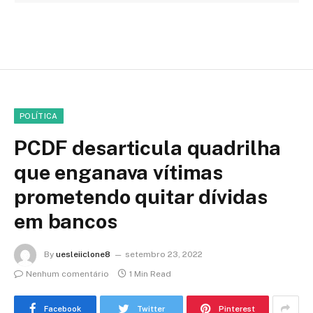
POLÍTICA
PCDF desarticula quadrilha
que enganava vítimas
prometendo quitar dívidas
em bancos
By
uesleiiclone8
setembro 23, 2022
Nenhum comentário
1 Min Read
Facebook
Twitter
Pinterest