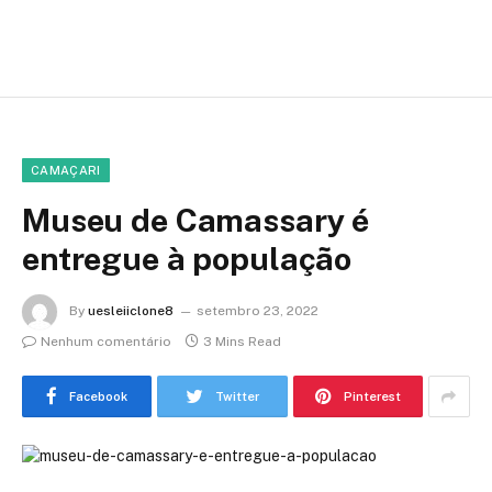
CAMAÇARI
Museu de Camassary é
entregue à população
By
uesleiiclone8
setembro 23, 2022
Nenhum comentário
3 Mins Read
Facebook
Twitter
Pinterest