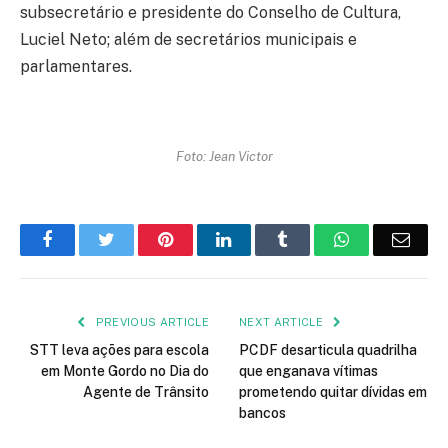
subsecretário e presidente do Conselho de Cultura,
Luciel Neto; além de secretários municipais e
parlamentares.
Foto: Jean Victor
Facebook
Twitter
Pinterest
LinkedIn
Tumblr
WhatsApp
Emai
PREVIOUS ARTICLE
NEXT ARTICLE
STT leva ações para escola
PCDF desarticula quadrilha
em Monte Gordo no Dia do
que enganava vítimas
Agente de Trânsito
prometendo quitar dívidas em
bancos