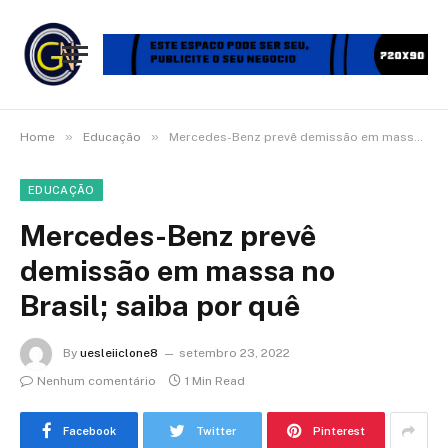
»
»
Home
Educação
Mercedes-Benz prevê demissão em massa no Brasil; saiba por quê
EDUCAÇÃO
Mercedes-Benz prevê
demissão em massa no
Brasil; saiba por quê
By
uesleiiclone8
setembro 23, 2022
Nenhum comentário
1 Min Read
Facebook
Twitter
Pinterest