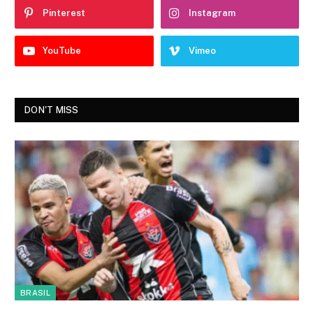
Pinterest
Instagram
YouTube
Vimeo
DON'T MISS
BRASIL