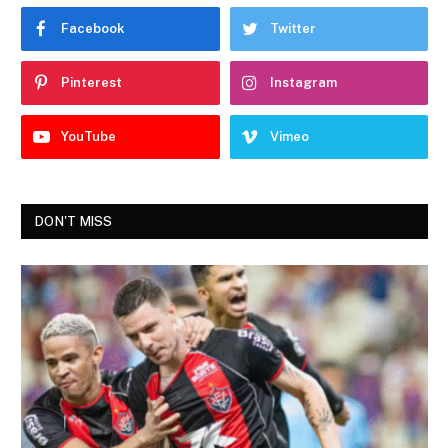
Facebook
Twitter
Pinterest
Instagram
YouTube
Vimeo
DON'T MISS