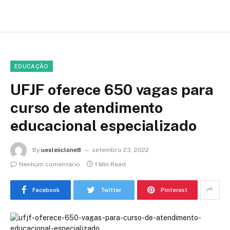
EDUCAÇÃO
UFJF oferece 650 vagas para
curso de atendimento
educacional especializado
By
uesleiiclone8
setembro 23, 2022
Nenhum comentário
1 Min Read
Facebook
Twitter
Pinterest