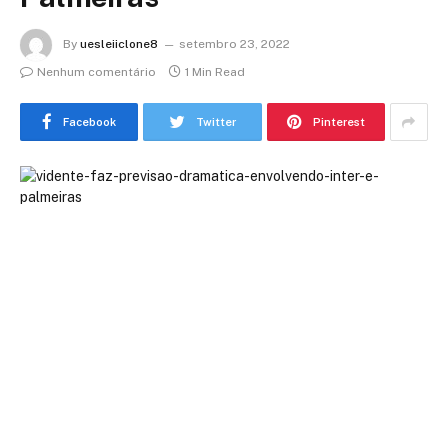
By
uesleiiclone8
setembro 23, 2022
Nenhum comentário
1 Min Read
Facebook
Twitter
Pinterest