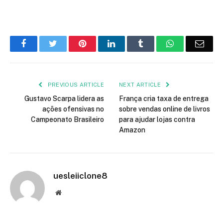
Facebook
Twitter
Pinterest
LinkedIn
Tumblr
WhatsApp
Emai
PREVIOUS ARTICLE
NEXT ARTICLE
Gustavo Scarpa lidera as
França cria taxa de entrega
ações ofensivas no
sobre vendas online de livros
Campeonato Brasileiro
para ajudar lojas contra
Amazon
uesleiiclone8
Website