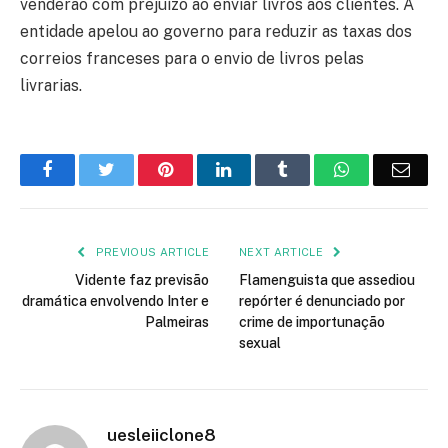
venderão com prejuízo ao enviar livros aos clientes. A
entidade apelou ao governo para reduzir as taxas dos
correios franceses para o envio de livros pelas
livrarias.
Facebook
Twitter
Pinterest
LinkedIn
Tumblr
WhatsApp
Emai
PREVIOUS ARTICLE
NEXT ARTICLE
Vidente faz previsão
Flamenguista que assediou
dramática envolvendo Inter e
repórter é denunciado por
Palmeiras
crime de importunação
sexual
uesleiiclone8