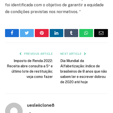
foi identificada com o objetivo de garantir a equidade
de condições previstas nos normativos. “
Facebook
Twitter
Pinterest
LinkedIn
Tumblr
WhatsApp
Emai
PREVIOUS ARTICLE
NEXT ARTICLE
Imposto de Renda 2022:
Dia Mundial da
Receita abre consulta a 5º e
Alfabetização: índice de
último lote de restituição;
brasileiros de 8 anos que não
veja como fazer
sabem ler e escrever dobrou
de 2020 até hoje
uesleiiclone8