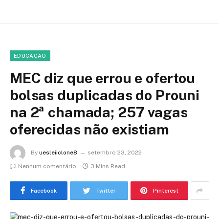
EDUCAÇÃO
MEC diz que errou e ofertou
bolsas duplicadas do Prouni
na 2ª chamada; 257 vagas
oferecidas não existiam
By
uesleiiclone8
setembro 23, 2022
Nenhum comentário
3 Mins Read
Facebook
Twitter
Pinterest