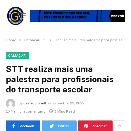
»
»
Home
Camaçari
STT realiza mais uma palestra para profissionais do transporte escolar
CAMAÇARI
STT realiza mais uma
palestra para profissionais
do transporte escolar
By
uesleiiclone8
setembro 22, 2022
Nenhum comentário
3 Mins Read
Facebook
Twitter
Pinterest