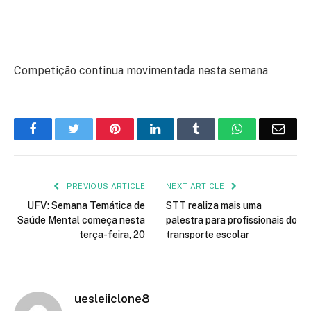
Competição continua movimentada nesta semana
Facebook
Twitter
Pinterest
LinkedIn
Tumblr
WhatsApp
Emai
PREVIOUS ARTICLE
NEXT ARTICLE
UFV: Semana Temática de
STT realiza mais uma
Saúde Mental começa nesta
palestra para profissionais do
terça-feira, 20
transporte escolar
uesleiiclone8