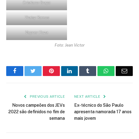
Cristiano Braga
Thaisy Ramos
Vagner Fiuza
Foto: Jean Victor
Facebook
Twitter
Pinterest
LinkedIn
Tumblr
WhatsApp
Emai
PREVIOUS ARTICLE
NEXT ARTICLE
Novos campeões dos JEVs
Ex-técnico do São Paulo
2022 são definidos no fim de
apresenta namorada 17 anos
semana
mais jovem