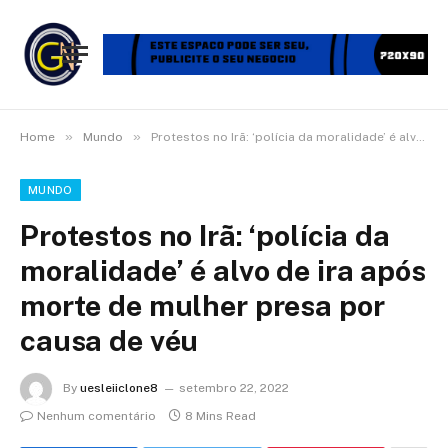
»
»
Home
Mundo
Protestos no Irã: ‘polícia da moralidade’ é alvo de ira após morte de mulher presa por causa de véu
MUNDO
Protestos no Irã: ‘polícia da
moralidade’ é alvo de ira após
morte de mulher presa por
causa de véu
By
uesleiiclone8
setembro 22, 2022
Nenhum comentário
8 Mins Read