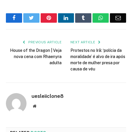
Facebook
Twitter
Pinterest
LinkedIn
Tumblr
WhatsApp
Emai
PREVIOUS ARTICLE
NEXT ARTICLE
House of the Dragon | Veja
Protestos no Irã: ‘polícia da
nova cena com Rhaenyra
moralidade’ é alvo de ira após
adulta
morte de mulher presa por
causa de véu
uesleiiclone8
Website