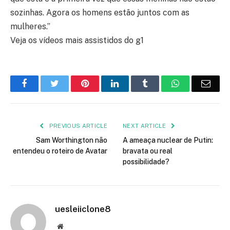
sozinhas. Agora os homens estão juntos com as
mulheres.”
Veja os vídeos mais assistidos do g1
Facebook
Twitter
Pinterest
LinkedIn
Tumblr
WhatsApp
Emai
PREVIOUS ARTICLE
NEXT ARTICLE
Sam Worthington não
A ameaça nuclear de Putin:
entendeu o roteiro de Avatar
bravata ou real
possibilidade?
uesleiiclone8
Website