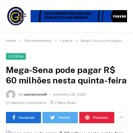
»
»
»
Home
Entretenimento
Loteria
Mega-Sena pode pagar R$ 60 milhões nesta quinta-feira
LOTERIA
Mega-Sena pode pagar R$
60 milhões nesta quinta-feira
By
uesleiiclone8
setembro 22, 2022
Nenhum comentário
2 Mins Read
Facebook
Twitter
Pinterest