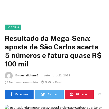
LOTERIA
Resultado da Mega-Sena:
aposta de São Carlos acerta
5 números e fatura quase R$
100 mil
By
uesleiiclone8
setembro 22, 2022
Nenhum comentário
3 Mins Read
Facebook
Twitter
Pinterest