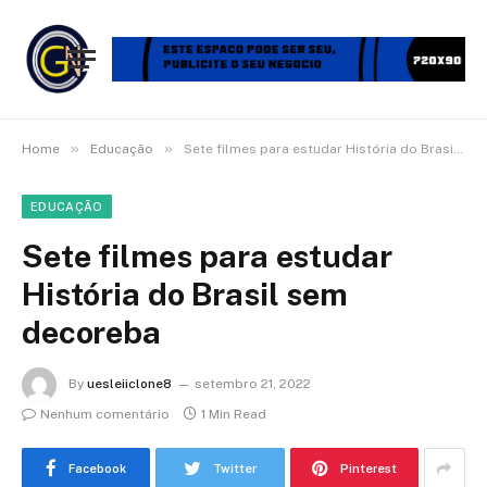
»
»
Home
Educação
Sete filmes para estudar História do Brasil sem decoreba
EDUCAÇÃO
Sete filmes para estudar
História do Brasil sem
decoreba
By
uesleiiclone8
setembro 21, 2022
Nenhum comentário
1 Min Read
Facebook
Twitter
Pinterest