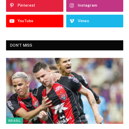
Pinterest
Instagram
YouTube
Vimeo
DON'T MISS
BRASIL