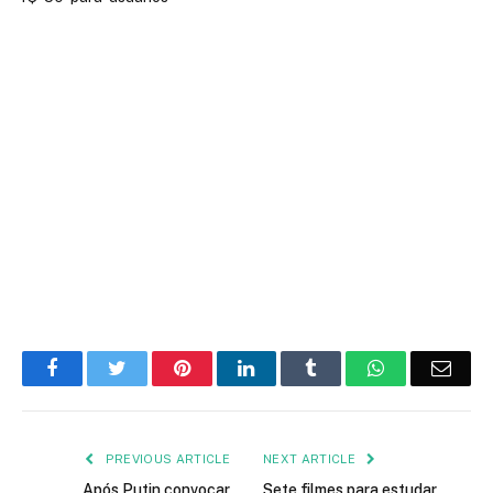
Facebook
Twitter
Pinterest
LinkedIn
Tumblr
WhatsApp
Emai
PREVIOUS ARTICLE
NEXT ARTICLE
Após Putin convocar
Sete filmes para estudar