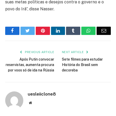
suas metas políticas e desejos contra o governo e o
povo do Irã”, disse Nasser.
Facebook
Twitter
Pinterest
LinkedIn
Tumblr
WhatsApp
Emai
PREVIOUS ARTICLE
NEXT ARTICLE
Após Putin convocar
Sete filmes para estudar
reservistas, aumenta procura
História do Brasil sem
por voos só de ida na Rússia
decoreba
uesleiiclone8
Website