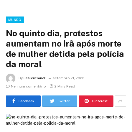
MUNDO
No quinto dia, protestos
aumentam no Irã após morte
de mulher detida pela polícia
da moral
By
uesleiiclone8
setembro 21, 2022
Nenhum comentário
2 Mins Read
Facebook
Twitter
Pinterest