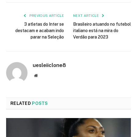
PREVIOUS ARTICLE
NEXT ARTICLE
3 atletas do Inter se
Brasileiro atuando no futebol
destacam e acabam indo
italiano está na mira do
parar na Seleção
Verdão para 2023
uesleiiclone8
Website
RELATED
POSTS