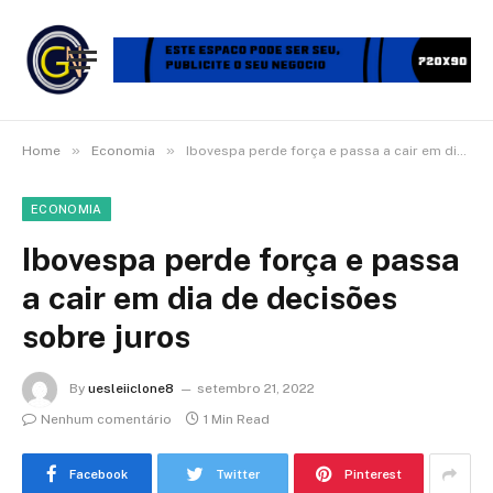
»
»
Home
Economia
Ibovespa perde força e passa a cair em dia de decisões sobre juros
ECONOMIA
Ibovespa perde força e passa
a cair em dia de decisões
sobre juros
By
uesleiiclone8
setembro 21, 2022
Nenhum comentário
1 Min Read
Facebook
Twitter
Pinterest