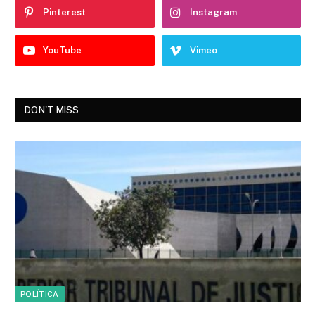
Pinterest
Instagram
YouTube
Vimeo
DON'T MISS
POLÍTICA