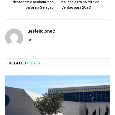
destacam e acabam indo
italiano está na mira do
parar na Seleção
Verdão para 2023
uesleiiclone8
Website
RELATED
POSTS