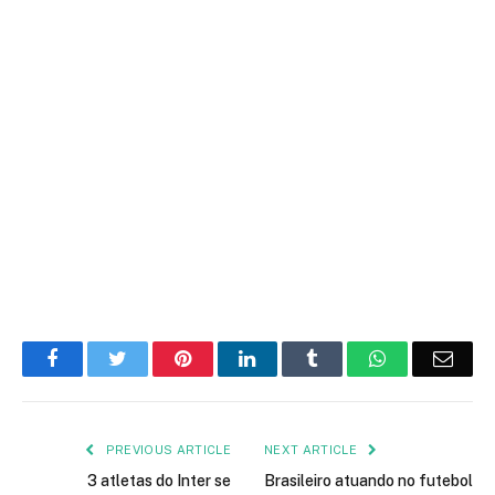
Facebook
Twitter
Pinterest
LinkedIn
Tumblr
WhatsApp
Emai
PREVIOUS ARTICLE
NEXT ARTICLE
3 atletas do Inter se
Brasileiro atuando no futebol