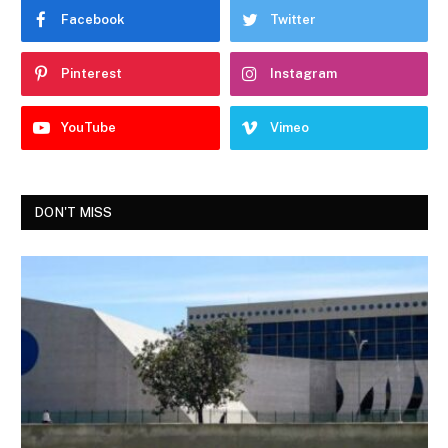
Facebook
Twitter
Pinterest
Instagram
YouTube
Vimeo
DON'T MISS