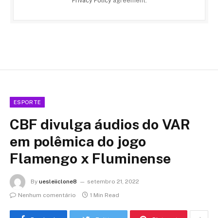
Privacy Policy
agreement.
ESPORTE
CBF divulga áudios do VAR
em polêmica do jogo
Flamengo x Fluminense
By
uesleiiclone8
setembro 21, 2022
Nenhum comentário
1 Min Read